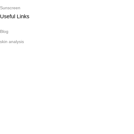
Sunscreen
Useful Links
Blog
skin analysis
Subscribe Newsletter
Join our mailing list to receive any latest updates and promotions.
Copyright © 2026 Infinity Skincare Solutions. All Right
Reserved
Facebook
X
Instagram
Pinterest
linkedin
TikTok
Menu
Wishlist
Cart
My account