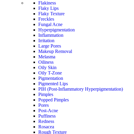
Flakiness
Flaky Lips
Flaky Texture
Freckles
Fungal Acne
Hyperpigmentation
Inflammation
Irritation
Large Pores
Makeup Removal
Melasma
Oiliness
Oily Skin
Oily T-Zone
Pigmentation
Pigmented Lips
PIH (Post-Inflammatory Hyperpigmentation)
Pimples
Popped Pimples
Pores
Post-Acne
Puffiness
Redness
Rosacea
Rough Texture