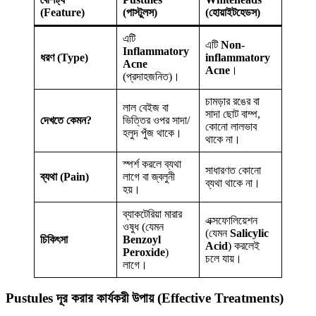
(Feature)
(পাস্টুলস)
(হোয়াইটহেডস)
এটি
এটি
Non-
Inflammatory
ধরণ (Type)
inflammatory
Acne
Acne
।
(প্রদাহজনিত)।
চামড়ার রঙের বা
লাল বেইজ বা
সাদা ছোট বাম্প,
দেখতে কেমন?
ভিত্তির ওপর সাদা/
কোনো লালভাব
হলুদ পুঁজ থাকে।
থাকে না।
স্পর্শ করলে ব্যথা
সাধারণত কোনো
ব্যথা (Pain)
লাগে বা জ্বলুনী
ব্যথা থাকে না।
হয়।
ব্যাকটেরিয়া মারার
এক্সফোলিয়েশন
ওষুধ (যেমন
(যেমন
Salicylic
চিকিৎসা
Benzoyl
Acid
) করলেই
Peroxide
)
চলে যায়।
লাগে।
Pustules দূর করার কার্যকরী উপায় (Effective Treatments)