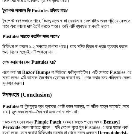
টেনে বের করে এবং হিলিং প্রসেস দ্রুত করে।
টুথপেস্ট লাগালে কি Pustules শুকিয়ে যায়?
টুথপেস্ট ব্রণ শুকাতে পারে, কিন্তু এতে থাকা মেন্থল বা ফ্লোরাইড ত্বক পুড়িয়ে ফেলতে
পারে এবং কালো দাগ তৈরি করতে পারে। তাই এটি ব্যবহার না করাই ভালো।
Pustules সারতে কতদিন সময় লাগে?
চিকিৎসা না করলে ১-২ সপ্তাহ লাগতে পারে। তবে সঠিক ক্রিম বা প্যাচ ব্যবহার করলে
৩-৪ দিনের মধ্যেই এটি শুকিয়ে যায়।
শেভ করার পর কেন Pustules হয়?
একে বলা হয়
Razor Bumps
বা সিউডো-ফলিকুলাইটিস। এটি দেখতে Pustules-এর
মতো হলেও এটি আসলে ইনগ্রোন হেয়ারের কারণে হয়। শেভ করার সময় পরিষ্কার ব্লেড
ব্যবহার করুন।
উপসংহার (Conclusion)
Pustules
বা পুঁজযুক্ত ব্রণ ত্বকের একটি কমন সমস্যা, যা সঠিক যত্নে সহজেই সেরে
যায়। মূল মন্ত্র হলো—ধৈর্য ধরা এবং নখ না লাগানো।
দ্রুত সমাধানের জন্য
Pimple Patch
ব্যবহার করতে পারেন অথবা
Benzoyl
Peroxide
জেল লাগাতে পারেন। যদি দেখেন পুরো মুখ Pustules-এ ভরে যাচ্ছে এবং
ব্যথা হচ্ছে, তবে ঘরোয়া চিকিৎসার ভরসায় না থেকে দ্রুত একজন
Dermatologist
-