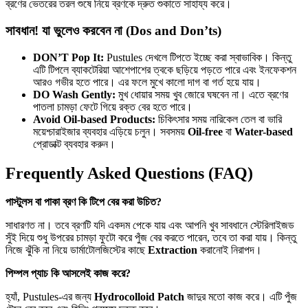
ব্রণের ভেতরের তরল শুষে নিয়ে ব্রণকে দ্রুত শুকাতে সাহায্য করে।
সাবধান! যা ভুলেও করবেন না (Dos and Don’ts)
DON’T Pop It:
Pustules দেখলে টিপতে ইচ্ছে করা স্বাভাবিক। কিন্তু
এটি টিপলে ব্যাকটেরিয়া আশেপাশের ত্বকে ছড়িয়ে পড়তে পারে এবং ইনফেকশন
আরও গভীর হতে পারে। এর ফলে মুখে কালো দাগ বা গর্ত হয়ে যায়।
DO Wash Gently:
মুখ ধোয়ার সময় খুব জোরে ঘষবেন না। এতে ব্রণের
পাতলা চামড়া ফেটে গিয়ে রক্ত বের হতে পারে।
Avoid Oil-based Products:
চিকিৎসার সময় নারিকেল তেল বা ভারি
ময়েশ্চারাইজার ব্যবহার এড়িয়ে চলুন। সবসময়
Oil-free
বা
Water-based
প্রোডাক্ট ব্যবহার করুন।
Frequently Asked Questions (FAQ)
পাস্টুলস বা পাকা ব্রণ কি টিপে বের করা উচিত?
সাধারণত না। তবে ব্রণটি যদি একদম পেকে যায় এবং আপনি খুব সাবধানে স্টেরিলাইজড
সুঁই দিয়ে শুধু উপরের চামড়া ফুটো করে পুঁজ বের করতে পারেন, তবে তা করা যায়। কিন্তু
নিজে ঝুঁকি না নিয়ে ডার্মাটোলজিস্টের কাছে
Extraction
করানোই নিরাপদ।
পিম্পল প্যাচ কি আসলেই কাজ করে?
হ্যাঁ, Pustules-এর জন্য
Hydrocolloid Patch
জাদুর মতো কাজ করে। এটি পুঁজ