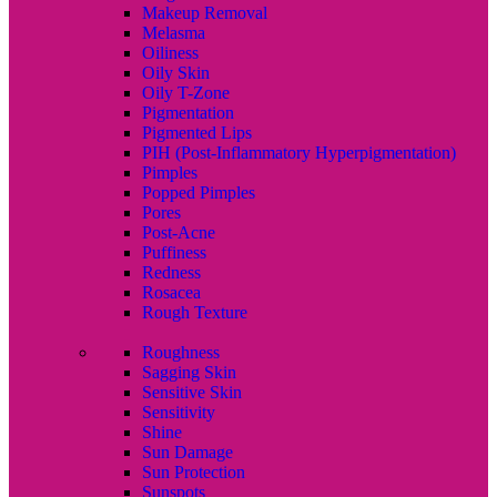
Makeup Removal
Melasma
Oiliness
Oily Skin
Oily T-Zone
Pigmentation
Pigmented Lips
PIH (Post-Inflammatory Hyperpigmentation)
Pimples
Popped Pimples
Pores
Post-Acne
Puffiness
Redness
Rosacea
Rough Texture
Roughness
Sagging Skin
Sensitive Skin
Sensitivity
Shine
Sun Damage
Sun Protection
Sunspots