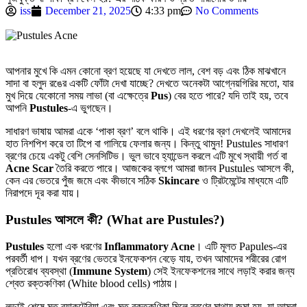
iss
December 21, 2025
4:33 pm
No Comments
আপনার মুখে কি এমন কোনো ব্রণ হয়েছে যা দেখতে লাল, বেশ বড় এবং ঠিক মাঝখানে
সাদা বা হলুদ রঙের একটি ফোঁটা দেখা যাচ্ছে? দেখতে অনেকটা আগ্নেয়গিরির মতো, যার
মুখ দিয়ে যেকোনো সময় লাভা (বা এক্ষেত্রে
Pus
) বের হতে পারে? যদি তাই হয়, তবে
আপনি
Pustules
-এ ভুগছেন।
সাধারণ ভাষায় আমরা একে ‘পাকা ব্রণ’ বলে থাকি। এই ধরণের ব্রণ দেখলেই আমাদের
হাত নিশপিশ করে তা টিপে বা গালিয়ে ফেলার জন্য। কিন্তু থামুন! Pustules সাধারণ
ব্রণের চেয়ে একটু বেশি সেনসিটিভ। ভুল ভাবে হ্যান্ডেল করলে এটি মুখে স্থায়ী গর্ত বা
Acne Scar
তৈরি করতে পারে। আজকের ব্লগে আমরা জানব Pustules আসলে কী,
কেন এর ভেতরে পুঁজ জমে এবং কীভাবে সঠিক
Skincare
ও ট্রিটমেন্টের মাধ্যমে এটি
নিরাপদে দূর করা যায়।
Pustules আসলে কী? (What are Pustules?)
Pustules
হলো এক ধরণের
Inflammatory Acne
। এটি মূলত Papules-এর
পরবর্তী ধাপ। যখন ব্রণের ভেতরে ইনফেকশন বেড়ে যায়, তখন আমাদের শরীরের রোগ
প্রতিরোধ ব্যবস্থা (
Immune System
) সেই ইনফেকশনের সাথে লড়াই করার জন্য
শ্বেত রক্তকণিকা (White blood cells) পাঠায়।
লড়াই শেষে মৃত ব্যাকটেরিয়া এবং মৃত রক্তকণিকা মিলে ব্রণের মাথায় জমা হয়, যা আমরা