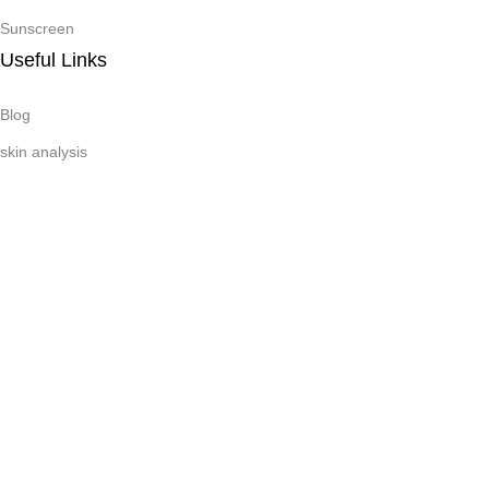
Sunscreen
Useful Links
Blog
skin analysis
Subscribe Newsletter
Join our mailing list to receive any latest updates and promotions.
Copyright © 2026 Infinity Skincare Solutions. All Right
Reserved
Facebook
X
Instagram
Pinterest
linkedin
TikTok
Menu
Wishlist
Cart
My account