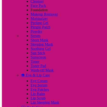
Cleanser
Face Pack
Foundation
Makeup Remover
Moisturizer
Peeling Gel
Pimple Patch
Powder
Serum
Sheet Mask
Sleeping Mask
Soothing Gel
Sun Stick
Sunscreen
Toner
Toner Pad
Wash-off Mask
👁️ Eye & Lip Care
Eye Cream
Eye Serum
Eye Patches
Lip Balm
Lip Scrub
Lip Sleeping Mask