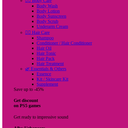
🧖‍♀️ Body Care
Body Wash
Body Lotion
Body Sunscreen
Body Scrub
Underarm Cream
💇‍♀️ Hair Care
Shampoo
Conditioner / Hair Conditioner
Hair Oil
Hair Tonic
Hair Pack
Hair Treatment
🌿 Essentials & Others
Essence
Kit / Skincare Kit
Supplement
Save up to -45%
Get discount
on PS5 games
Get ready to impressive sound