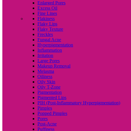
Enlarged Pores
Excess Oil
Fine Lines
Flakiness
Flaky Lips
Flaky Texture
Freckles
Fungal Acne
Hyperpigmentation
Inflammation
Irritation
Large Pores
Makeup Removal
Melasma
Oiliness
Oily Skin
Oily T-Zone
Pigmentation
Pigmented Lips
PIH (Post-Inflammatory Hyperpigmentation)
Pimples
Popped Pimples
Pores
Post-Acne
Puffiness