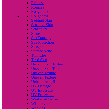
Redness
Rosacea
Rough Texture
Roughness
Sagging Skin
Sensitive Skin
Sensitivity
Shine
Sun Damage
Sun Protection
Sunspots
Surface Acne
Thin Lips
Tired Skin
Uneven Skin Texture
Uneven Skin Tone
Uneven Texture
Uneven Texture
Unbalanced pH
UV Damage
UV Exposure
UV Protection
Weakened Barrier
Whiteheads
Wrinkles