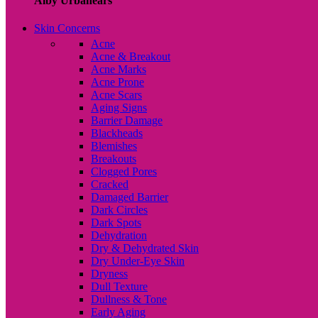
Alby Urbanears
Skin Concerns
Acne
Acne & Breakout
Acne Marks
Acne Prone
Acne Scars
Aging Signs
Barrier Damage
Blackheads
Blemishes
Breakouts
Clogged Pores
Cracked
Damaged Barrier
Dark Circles
Dark Spots
Dehydration
Dry & Dehydrated Skin
Dry Under-Eye Skin
Dryness
Dull Texture
Dullness & Tone
Early Aging