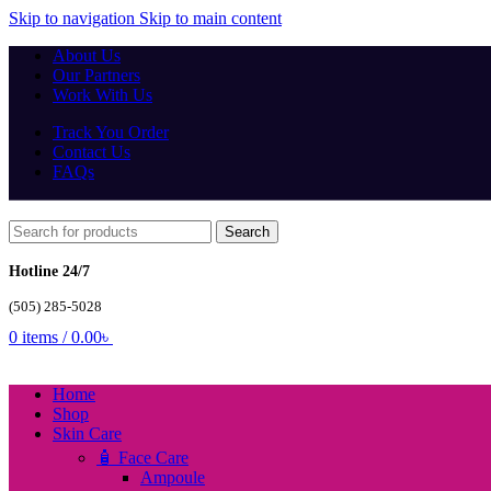
Skip to navigation
Skip to main content
About Us
Our Partners
Work With Us
Track You Order
Contact Us
FAQs
Search
Hotline 24/7
(505) 285-5028
0
items
/
0.00
৳
Home
Shop
Skin Care
🧴 Face Care
Ampoule