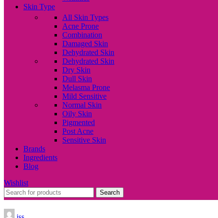
Skin Type
All Skin Types
Acne Prone
Combination
Damaged Skin
Dehydrated Skin
Dehydrated Skin
Dry Skin
Dull Skin
Melasma Prone
Mild Sensitive
Normal Skin
Oily Skin
Pigmented
Post Acne
Sensitive Skin
Brands
Ingredients
Blog
Wishlist
Search
iss