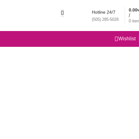
0.00
Hotline 24/7
/
(505) 285-5028
0
ite
Wishlist