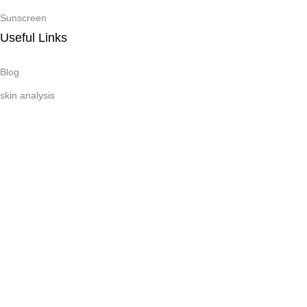
Sunscreen
Useful Links
Blog
skin analysis
Subscribe Newsletter
Join our mailing list to receive any latest updates and promotions.
Copyright © 2026 Infinity Skincare Solutions. All Right
Reserved
Facebook
X
Instagram
Pinterest
linkedin
TikTok
Menu
Wishlist
Cart
My account